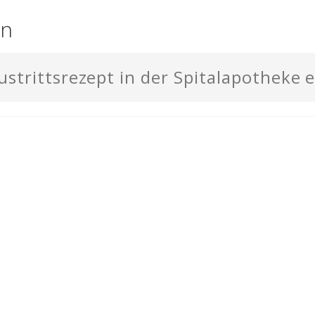
en
ustrittsrezept in der Spitalapotheke 
bei Spitaleintritt mitbringen?
amente im Spital umgestellt?