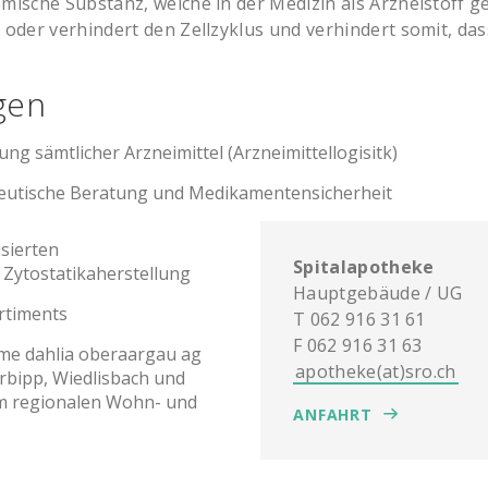
hemische Substanz, welche in der Medizin als Arzneistof
t oder verhindert den Zellzyklus und verhindert somit, da
gen
g sämtlicher Arzneimittel (Arzneimittellogisitk)
zeutische Beratung und Medikamentensicherheit
isierten
Spitalapotheke
 Zytostatikaherstellung
Hauptgebäude / UG
rtiments
T 062 916 31 61
F 062 916 31 63
me dahlia oberaargau ag
apotheke(at)sro.ch
rbipp, Wiedlisbach und
m regionalen Wohn- und
ANFAHRT