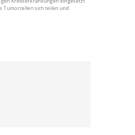
f gegen Krebserkrankungen eingesetzt
ss
Tumorzellen
sich teilen und