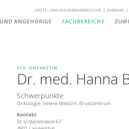
ÄRZTE- UND FACHPERSONENSUCHE
KARRIERE
 UND ANGEHÖRIGE
FACHBEREICHE
ZUW
STV. CHEFÄRZTIN
Dr. med. Hanna B
Schwerpunkte
Onkologie, Innere Medizin, Brustzentrum
Kontakt
St. Ur­ban­stras­se 67
4901 Lan­gen­thal