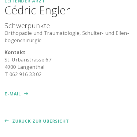
LEITENDER ARZT
Cédric Engler
Schwerpunkte
Or­tho­pä­die und Trau­ma­to­lo­gie, Schul­ter- und El­len­
bo­gen­chir­ur­gie
Kontakt
St. Ur­ban­stras­se 67
4900 Lan­gen­thal
T 062 916 33 02
E-MAIL
ZURÜCK ZUR ÜBERSICHT